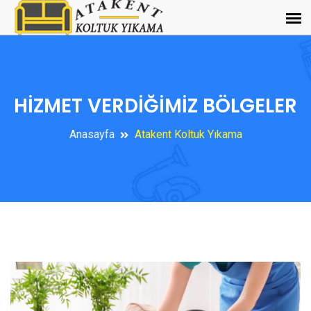
HİZMET VERDİĞİMİZ BÖLGELER
Anasayfa
Atakent Koltuk Yıkama